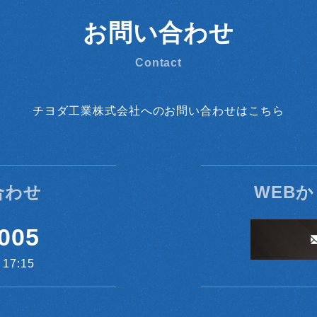
せ等への対応のため
シー等（以下「規約等」といいます。）に違反する行為に対す
お問い合わせ
通知するため
Contact
止要請の方法
集が行われる前にユーザーの同意を得るものとします。
チヨダ工業株式会社へのお問い合わせはこちら
を行うことにより、利用者情報の全部または一部についてそ
に従い、その利用を停止します。なお利用者情報の項目によ
ビスを退会した場合に限り、当社はその収集又は利用を停止
ルの有無
合わせ
WEB
ザーの端末にCookieを保存し、これを利用して利用者情
005
：
7:15
：
r/181881?hl=ja