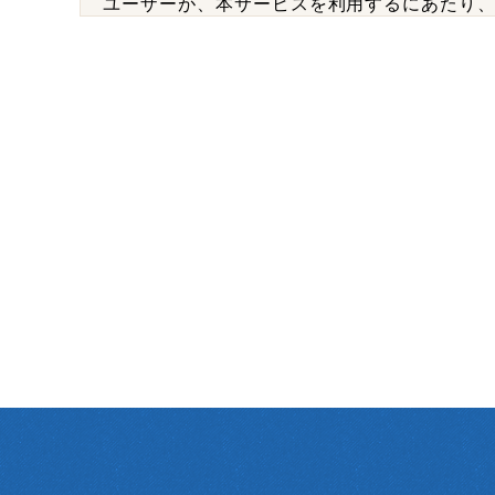
ユーザーが、本サービスを利用するにあたり
同意いただいた内容に基づき、以下の情報を
・当該外部サービスでユーザーが利用するID
・その他当該外部サービスのプライバシー設
(3) ユーザーが本サービスを利用するにあた
当社は、本サービスへのアクセス状況やその
・リファラ
・IPアドレス
・サーバーアクセスログに関する情報
・Cookie、ADID、IDFAその他の識別子
(4) ユーザーが本サービスを利用するにあた
当社は、ユーザーが3-1に定める方法により
2.利用目的
本サービスのサービス提供にかかわる利用者
(1) 本サービスに関する登録の受付、本人
ため
(2) ユーザーのトラフィック測定及び行動測定
(3) 広告の配信、表示及び効果測定のため