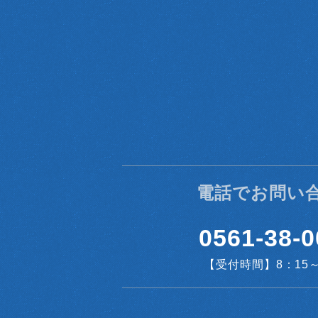
(4) 本サービスに関するご案内、お問い合わ
(5) 本サービスに関する当社の規約、ポリ
(6) 本サービスに関する規約等の変更などを
3.通知・公表または同意取得の方法、利用中
3-1 以下の利用者情報については、その収
・位置情報
3-2 ユーザーは、本サービスの所定の設定
場合、当社は速やかに、当社の定めるところ
提となるため、当社所定の方法により本サー
4.外部送信、第三者提供、情報収集モジュー
電話でお問い
4-1 本サービスでは、以下の提携先が、ユー
(1) 提携先：matomo、googleアナリティクス
0561-38-0
(2) 上記提携先のプライバシーポリシーのURL
https://policies.google.com/privacy?hl=ja
【受付時間】8：15～1
(3) 上記提携先のオプトアウト（無効化）URL
https://support.google.com/analytics/answe