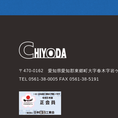
(4) 利用目的：本サイトの閲覧状況及び当社
5.第三者提供
当社は、利用者情報のうち、個人情報につい
に提供する場合はこの限りではありません。
(1) 当社が利用目的の達成に必要な範囲内に
(2) 合併その他の事由による事業の承継に伴
(3) 第4項の定めに従って、提携先または情
(4) 国の機関もしくは地方公共団体または
の同意を得ることによって当該事務の遂行に
(5) その他、個人情報の保護に関する法律
〒470-0162 愛知県愛知郡東郷町大字春木字岩
TEL 0561-38-0005
FAX 0561-38-5191
6.安全管理措置
個人情報への不正アクセス、個人情報の漏え
を達するため、当社は以下の措置を講じてい
① 個人情報・個人データの適正な取扱いの
② 取得・利用・保存・提供・削除・廃棄等
③ 責任者の設置、個人データを取り扱う従