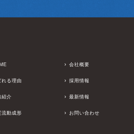
しません。但し、次に掲げる必要があり第三者
ME
会社概要
て協力する必要がある場合であって、ユーザー
られる場合
ばれる理由
採用情報
務紹介
最新情報
規程を整備し安全対策に努めます。以上の目的
質流動成形
お問い合わせ
に当たっての基本方針の策定
反している事実又は兆候を把握した場合の責任