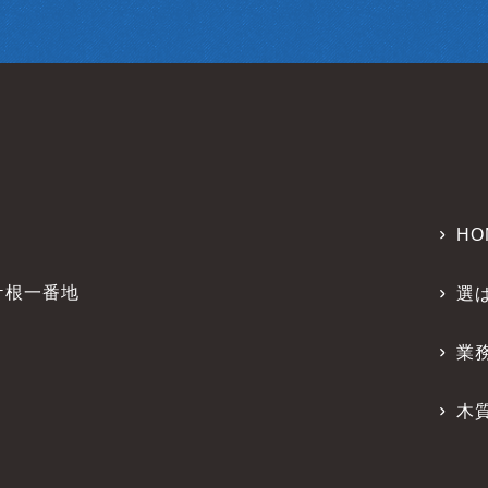
サイトを含む広告効果等の情報を解析するため
ては、あらかじめユーザーの同意を得ないで、第三者に提供
おいて個人情報の取扱いの全部または一部を委託する場合
って個人情報が提供される場合
報収集モジュール提供者へ個人情報が提供される場合
HO
その委託を受けた者が法令の定める事務を遂行することに対し
支障を及ぼすおそれがある場合
（以下「個人情報保護法」といいます。）その他の法令で認め
ケ根一番地
選
業
い、滅失、又はき損の予防及び是正のため、当社内において
ます。
木
ため、法令及びガイドライン所定が定める各対応を実施する
の各対応及び責任者と役割を定めた各種規定の策定
業員及び取扱い個人データの範囲の明確化、法及び規程に違